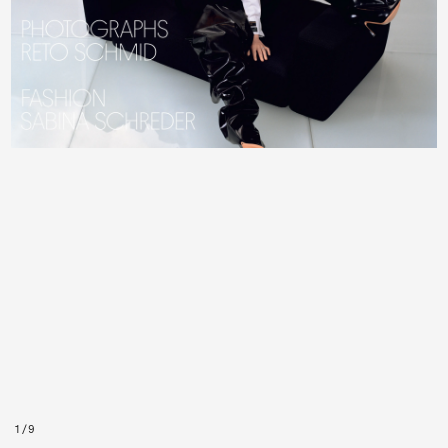
1
/
9