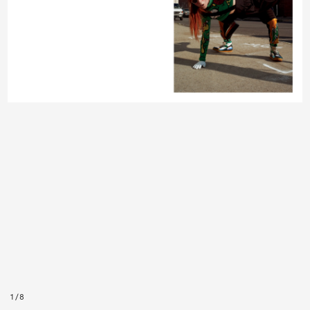
1
/
8