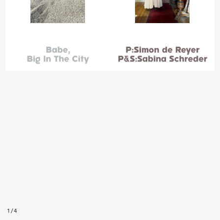
1
/
4