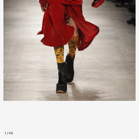
1
/
46